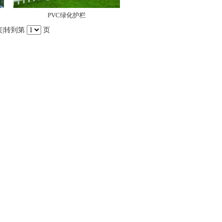
PVC绿化护栏
页
|转到第
页