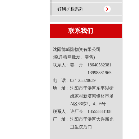
锌钢护栏系列
联系我们
沈阳德威隆物资有限公司
(晓丹筛网批发、零售)
联系人：姜 丹 18640582381
13998881965
电 话：024-25320639
地 址：沈阳市于洪区东平湖街
姚家村新塔湾钢材市场
A区33栋2、4、6号
联系人：许厂长 13555883108
厂 址：沈阳市于洪区大兴新光
卫生院后门